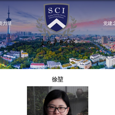
资力量
党建
徐堃