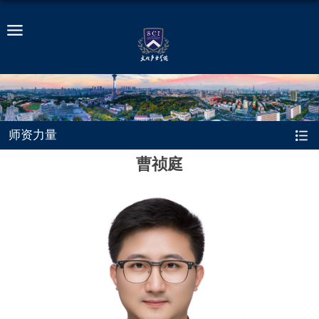
师资力量
曹祯庭