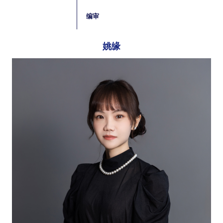
编审
姚缘