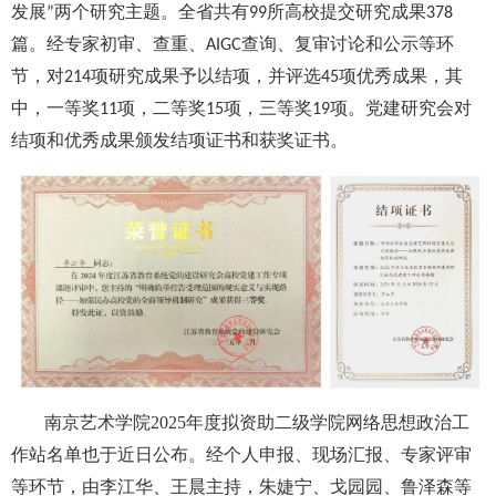
发展
两个研究主题。全省共有
所高校提交研究成果
”
99
378
篇。经专家初审、查重、
查询、复审讨论和公示等环
AIGC
节，对
项研究成果予以结项，并评选
项优秀成果，其
214
45
中，一等奖
项，二等奖
项，三等奖
项。党建研究会对
11
15
19
结项和优秀成果颁发结项证书和获奖证书。
南京艺术学院
2025年度拟资助二级学院网络思想政治工
作站名单也于近日公布。经个人申报、现场汇报、专家评审
等环节，由李江华、王晨主持，朱婕宁、戈园园、鲁泽森等