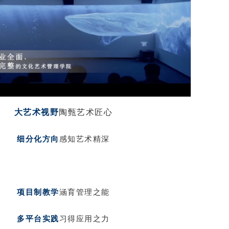
大艺术视野
陶甄艺术匠心
细分化方向
感知艺术精深
项目制教学
涵育管理之能
多平台实践
习得应用之力