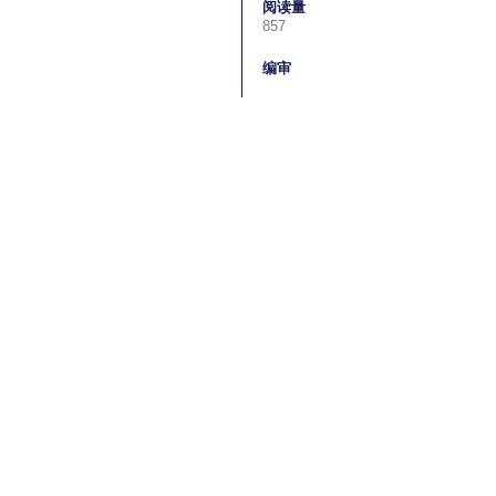
阅读量
857
编审