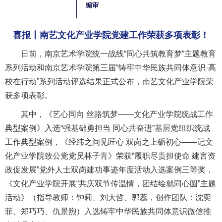
编审
喜报丨南艺文化产业学院党建工作荣获多项表彰！
日前，南京艺术学院统一战线“同心共筑教育梦”主题教育
系列活动和南京艺术学院第三届“铸牢中华民族共同体意识·高
校在行动”系列活动评选结果正式公布，南艺文化产业学院荣
获多项表彰。
其中，《艺心同向 丝路筑梦——文化产业学院统战工作
典型案例》入选“强基础勇担当 同心共奋进”基层党组织统战
工作典型案例，《经纬之间见匠心 双岗之上砺初心——记文
化产业学院致公党党员林子青》荣获“履职尽责担使命 建言资
政促发展”党外人士双岗建功事迹年度活动入选案例三等奖，
《文化产业学院开展“共庆双节传温情，团结绘就同心圆”主题
活动》（指导教师：钟莉、刘大哲、郭蕊，创作团队：沈奕
菲、郑巧巧、仇景煦）入选铸牢中华民族共同体意识微信推