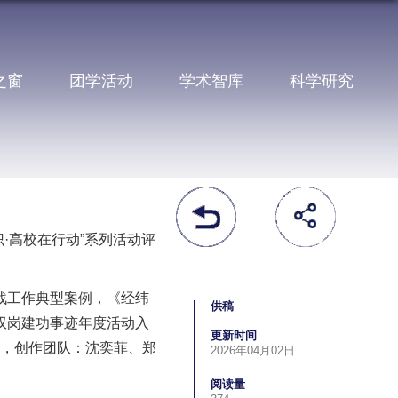
之窗
团学活动
学术智库
科学研究
·高校在行动”系列活动评
统战工作典型案例，《经纬
供稿
双岗建功事迹年度活动入
更新时间
蕊，创作团队：沈奕菲、郑
2026年04月02日
阅读量