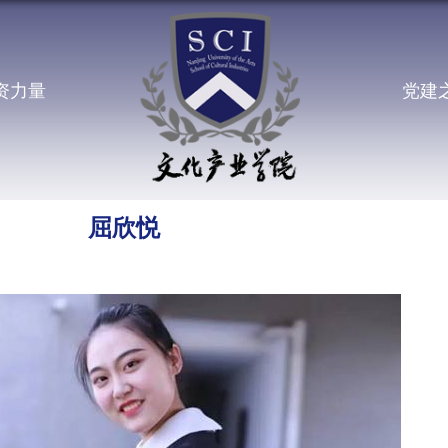
资力量
党建
屈欣悦