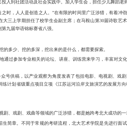
己投入到社团活动及社会实践中。加入学生会，担任少儿舞蹈老
造之时，人人是创造之人。”在有限的时间里广泛涉猎，有着冲
在大三上学期担任了校学生会副主席；在马鞍山第30届诗歌艺
到第九届华语锦标赛省八强。
挖的多少、挖的多深，挖出来的是什么，都需要探索。
地通过参加专业相关的论坛、讲座、训练营来学习，丰富对文
公众号供稿，以产业观察为角度发表了包括电影、电视剧、戏剧
训练计划省级重点项目立项《江苏运河沿岸文旅演艺的发展方向
视剧、戏剧、戏曲等领域的广泛涉猎，都是她跨考北大成功的一
院的招生简章。不同于常规的考研流程，北大艺术学院是先进行面