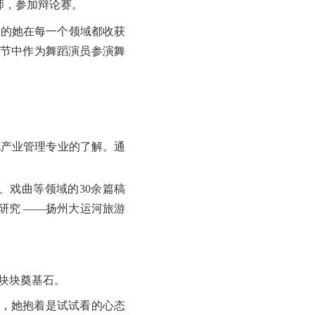
师，参加辩论赛。
劲的她在每一个领域都收获
术节中作为舞蹈演员参演舞
化产业管理专业的了解。通
、戏曲等领域的30余篇稿
研究 ——扬州大运河旅游
块块奠基石。
试，她抱着是试试看的心态