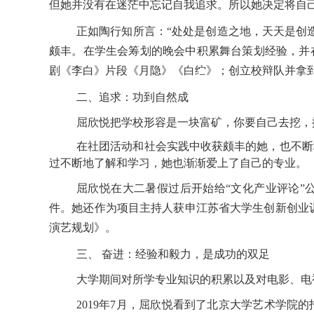
但她并没有在迷茫中忘记自我追求。所以她决定将自
正如陶行知所言：“处处是创造之地，天天是创
颇丰。在学生会筹划的晚会中积累舞台策划经验，并
剧《李白》片段《月隐》《白纻》；创立校辩队并拿
二、追求：功到自然成
屈欣悦把学校形容是一块富矿，你要自己去挖，
在社团活动和社会实践中收获颇丰的她，也不断
过不断地了解和学习，她也渐渐爱上了自己的专业。
屈欣悦在大二暑假过后开始给“文化产业评论”
件。她还作为项目主持人获申江苏省大学生创新创业
演艺规划》。
三、 奋进：经验和毅力，是成功的双足
大学期间对所学专业知识的积累以及对电影、电
2019年7月，屈欣悦看到了北京大学艺术学