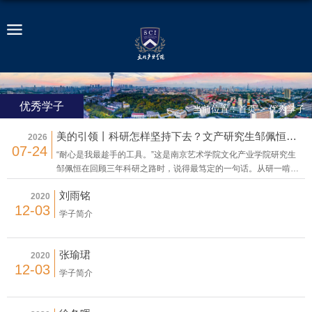
优秀学子
当前位置：
首页
>
优秀学子
美的引领丨科研怎样坚持下去？文产研究生邹佩恒有一条“耐心”法则
2026
07-24
“耐心是我最趁手的工具。”这是南京艺术学院文化产业学院研究生
邹佩恒在回顾三年科研之路时，说得最笃定的一句话。从研一啃下
《资本论》与《区隔》的理论“硬骨头”，到在科研助理、辅导员助
刘雨铭
2020
理等多重身份中锤炼表达与统筹能力，再到即将继续在本校攻读博
12-03
士学位，邹佩恒用一套“理论筑基，实践淬炼”的方法论，走出了属
学子简介
于自己的科研节奏。谈及学习方法，邹佩恒坦言，“学习方法因人而
异，我的经验是‘理论筑基，实践淬炼’。”刚入学时，他深感理论基
础薄弱，于是从研一起便强制自己每日至少阅读50页经典著作，这
张瑜珺
2020
为后续研究打下了坚实的基础。与此同时，他坚持聆听跨学科学术
12-03
学子简介
讲座，主动吸纳业界前沿观点，以此拓展认知边界。在他看来，“只
有这